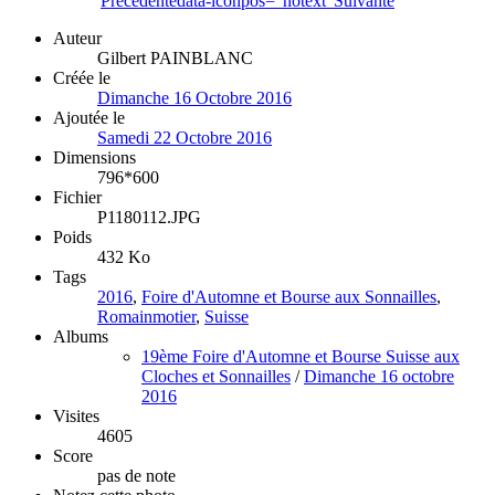
Précédente
data-iconpos="notext"
Suivante
Auteur
Gilbert PAINBLANC
Créée le
Dimanche 16 Octobre 2016
Ajoutée le
Samedi 22 Octobre 2016
Dimensions
796*600
Fichier
P1180112.JPG
Poids
432 Ko
Tags
2016
,
Foire d'Automne et Bourse aux Sonnailles
,
Romainmotier
,
Suisse
Albums
19ème Foire d'Automne et Bourse Suisse aux
Cloches et Sonnailles
/
Dimanche 16 octobre
2016
Visites
4605
Score
pas de note