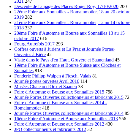
2021
247
Descente de l'alpage des Places Roger Roy, 17/10/2020
200
22ème Foire aux Sonnailles - Romainmotier, 18 au 20 octobre
2019
282
21ème Foire aux Sonnailles - Romainmotier, 12 au 14 octobre
2018
337
20ème Foire d'Automne et Bourse aux Sonnailles 13 au 15
octobre 2017
616
Fourg Autrefois 2017
293
Coffres ouverts à Juriens et La Praz et Journée Portes-
Ouvertes à Bière
42
Visite dans le Pays d'en Haut, Gruyère et Saanenland
45
19ème Foire d'Automne et Bourse Suisse aux Cloches et
Sonnailles
818
Fonderie Philipp Walpen à Fiesch, Valais
81
Journée portes ouvertes Avril 2016
114
Musées Chateau d'Oex et Saanen
38
Foire d'Automne et Bourse aux Sonnailles 2015
758
Journée Portes Ouvertes collectionneurs et fabricants 2015
72
Foire d'Automne et Bourse aux Sonnailles 2014 -
Romainmotier
418
Journée Portes Ouvertes collectionneurs et fabricants 2014
85
16ème Foire d'Automne et Bourse aux Sonnailles 2013
556
Foire d'Automne et Bourse aux Sonnailles 2012
430
JPO collectionneurs et fabricants 2012
32