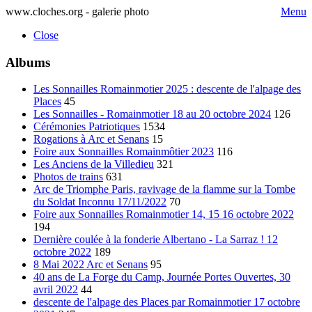
www.cloches.org - galerie photo
Menu
Close
Albums
Les Sonnailles Romainmotier 2025 : descente de l'alpage des
Places
45
Les Sonnailles - Romainmotier 18 au 20 octobre 2024
126
Cérémonies Patriotiques
1534
Rogations à Arc et Senans
15
Foire aux Sonnailles Romainmôtier 2023
116
Les Anciens de la Villedieu
321
Photos de trains
631
Arc de Triomphe Paris, ravivage de la flamme sur la Tombe
du Soldat Inconnu 17/11/2022
70
Foire aux Sonnailles Romainmotier 14, 15 16 octobre 2022
194
Dernière coulée à la fonderie Albertano - La Sarraz ! 12
octobre 2022
189
8 Mai 2022 Arc et Senans
95
40 ans de La Forge du Camp, Journée Portes Ouvertes, 30
avril 2022
44
descente de l'alpage des Places par Romainmotier 17 octobre