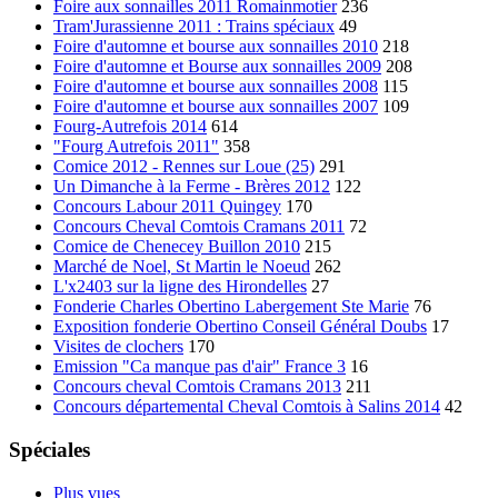
Foire aux sonnailles 2011 Romainmotier
236
Tram'Jurassienne 2011 : Trains spéciaux
49
Foire d'automne et bourse aux sonnailles 2010
218
Foire d'automne et Bourse aux sonnailles 2009
208
Foire d'automne et bourse aux sonnailles 2008
115
Foire d'automne et bourse aux sonnailles 2007
109
Fourg-Autrefois 2014
614
"Fourg Autrefois 2011"
358
Comice 2012 - Rennes sur Loue (25)
291
Un Dimanche à la Ferme - Brères 2012
122
Concours Labour 2011 Quingey
170
Concours Cheval Comtois Cramans 2011
72
Comice de Chenecey Buillon 2010
215
Marché de Noel, St Martin le Noeud
262
L'x2403 sur la ligne des Hirondelles
27
Fonderie Charles Obertino Labergement Ste Marie
76
Exposition fonderie Obertino Conseil Général Doubs
17
Visites de clochers
170
Emission "Ca manque pas d'air" France 3
16
Concours cheval Comtois Cramans 2013
211
Concours départemental Cheval Comtois à Salins 2014
42
Spéciales
Plus vues