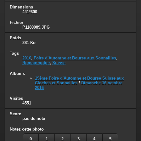
Dimensions
441*600
Fichier
P1180089.JPG
Poids
281 Ko
Tags
2016
,
Foire d'Automne et Bourse aux Sonnailles
,
Romainmotier
,
Suisse
Albums
19ème Foire d'Automne et Bourse Suisse aux
Cloches et Sonnailles
/
Dimanche 16 octobre
2016
Visites
4551
Score
pas de note
Notez cette photo
0
1
2
3
4
5