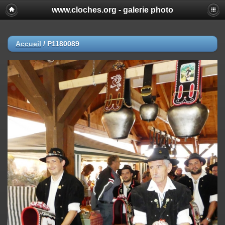
www.cloches.org - galerie photo
Accueil
/
P1180089