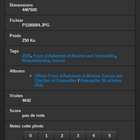
Dimensions
446*600
Fichier
P1180084.JPG
Poids
250 Ko
Tags
2016
,
Foire d'Automne et Bourse aux Sonnailles
,
Romainmotier
,
Suisse
Albums
19ème Foire d'Automne et Bourse Suisse aux
Cloches et Sonnailles
/
Dimanche 16 octobre
2016
Visites
4642
Score
pas de note
Notez cette photo
0
1
2
3
4
5