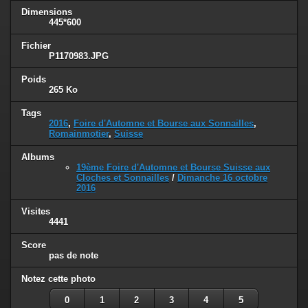
Dimensions
445*600
Fichier
P1170983.JPG
Poids
265 Ko
Tags
2016
,
Foire d'Automne et Bourse aux Sonnailles
,
Romainmotier
,
Suisse
Albums
19ème Foire d'Automne et Bourse Suisse aux
Cloches et Sonnailles
/
Dimanche 16 octobre
2016
Visites
4441
Score
pas de note
Notez cette photo
0
1
2
3
4
5