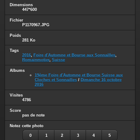
Dimensions
447*600
Fichier
P1170967.JPG
Poids
281 Ko
Tags
2016
,
Foire d'Automne et Bourse aux Sonnailles
,
Romainmotier
,
Suisse
Albums
19ème Foire d'Automne et Bourse Suisse aux
Cloches et Sonnailles
/
Dimanche 16 octobre
2016
Visites
4786
Score
pas de note
Notez cette photo
0
1
2
3
4
5