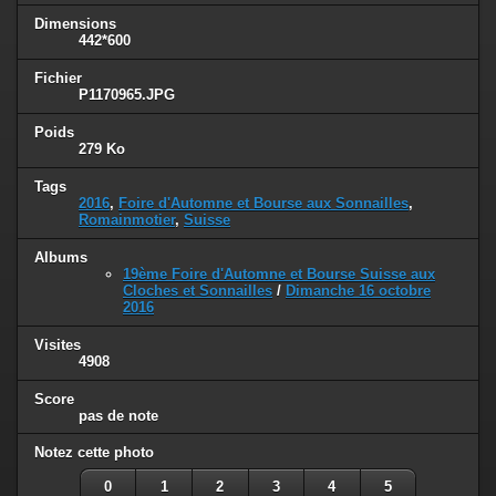
Dimensions
442*600
Fichier
P1170965.JPG
Poids
279 Ko
Tags
2016
,
Foire d'Automne et Bourse aux Sonnailles
,
Romainmotier
,
Suisse
Albums
19ème Foire d'Automne et Bourse Suisse aux
Cloches et Sonnailles
/
Dimanche 16 octobre
2016
Visites
4908
Score
pas de note
Notez cette photo
0
1
2
3
4
5