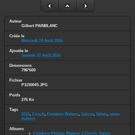
Auteur
Gilbert PAINBLANC
Créée le
Mercredi 24 Août 2016
Ajoutée le
Samedi 27 Août 2016
Dimensions
796*600
Fichier
P1150045.JPG
Poids
276 Ko
Tags
2016
,
Fiesch
,
Fonderie Walpen
,
Suisse
,
Valais
,
vieux
métiers
Albums
Fonderie Philipp Walpen à Fiesch, Valais