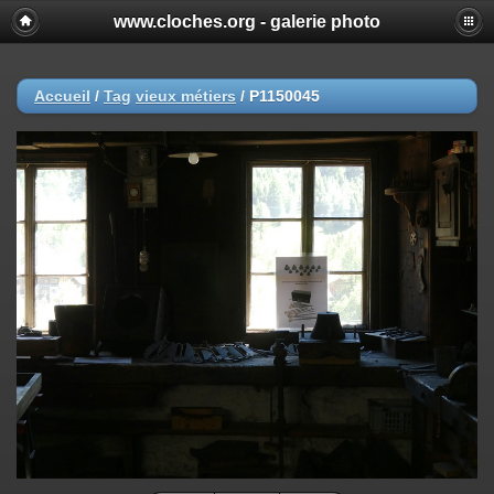
www.cloches.org - galerie photo
Accueil
/
Tag
vieux métiers
/
P1150045