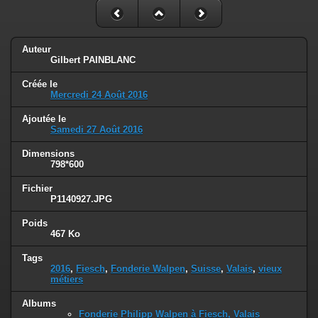
Auteur
Gilbert PAINBLANC
Créée le
Mercredi 24 Août 2016
Ajoutée le
Samedi 27 Août 2016
Dimensions
798*600
Fichier
P1140927.JPG
Poids
467 Ko
Tags
2016
,
Fiesch
,
Fonderie Walpen
,
Suisse
,
Valais
,
vieux
métiers
Albums
Fonderie Philipp Walpen à Fiesch, Valais