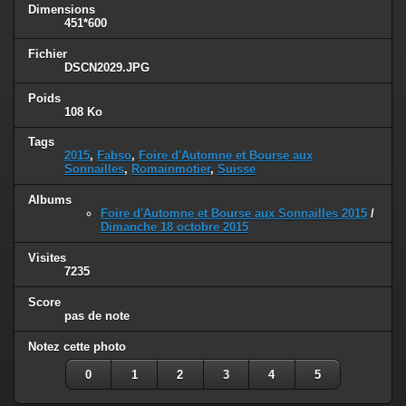
Dimensions
451*600
Fichier
DSCN2029.JPG
Poids
108 Ko
Tags
2015
,
Fabso
,
Foire d'Automne et Bourse aux
Sonnailles
,
Romainmotier
,
Suisse
Albums
Foire d'Automne et Bourse aux Sonnailles 2015
/
Dimanche 18 octobre 2015
Visites
7235
Score
pas de note
Notez cette photo
0
1
2
3
4
5