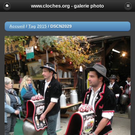
www.cloches.org - galerie photo
Accueil
/
Tag
2015
/
DSCN2029