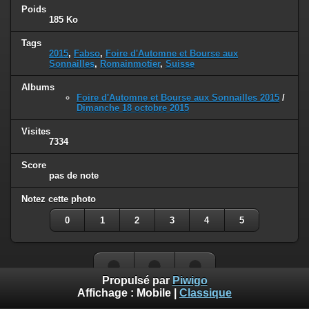
Poids
185 Ko
Tags
2015
,
Fabso
,
Foire d'Automne et Bourse aux
Sonnailles
,
Romainmotier
,
Suisse
Albums
Foire d'Automne et Bourse aux Sonnailles 2015
/
Dimanche 18 octobre 2015
Visites
7334
Score
pas de note
Notez cette photo
0
1
2
3
4
5
Propulsé par
Piwigo
Affichage :
Mobile
|
Classique