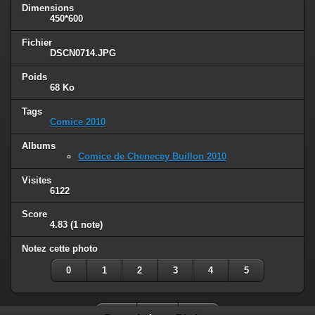
Dimensions
450*600
Fichier
DSCN0714.JPG
Poids
68 Ko
Tags
Comice 2010
Albums
Comice de Chenecey Buillon 2010
Visites
6122
Score
4.83
(1 note)
Notez cette photo
0
1
2
3
4
5