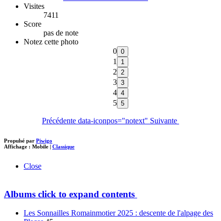
Visites
7411
Score
pas de note
Notez cette photo
0
1
2
3
4
5
Précédente
data-iconpos="notext"
Suivante
Propulsé par
Piwigo
Affichage :
Mobile
|
Classique
Close
Albums
click to expand contents
Les Sonnailles Romainmotier 2025 : descente de l'alpage des