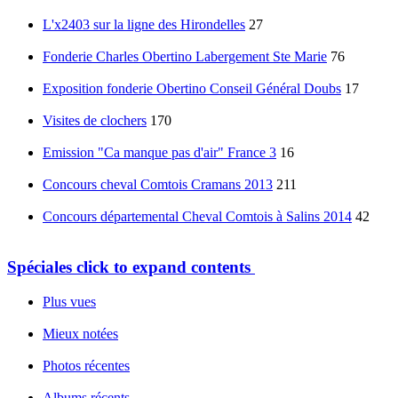
L'x2403 sur la ligne des Hirondelles
27
Fonderie Charles Obertino Labergement Ste Marie
76
Exposition fonderie Obertino Conseil Général Doubs
17
Visites de clochers
170
Emission "Ca manque pas d'air" France 3
16
Concours cheval Comtois Cramans 2013
211
Concours départemental Cheval Comtois à Salins 2014
42
Spéciales
click to expand contents
Plus vues
Mieux notées
Photos récentes
Albums récents