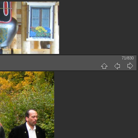
71/830