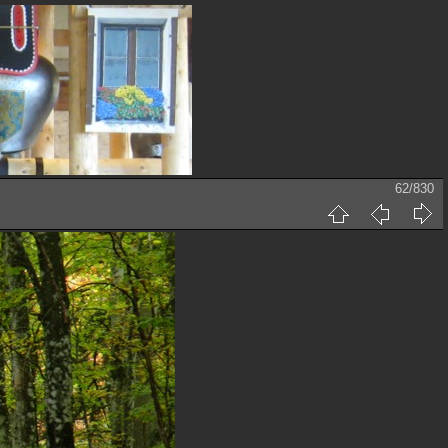
62/830