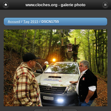
www.cloches.org - galerie photo
Accueil
/
Tag
2015
/
DSCN1755