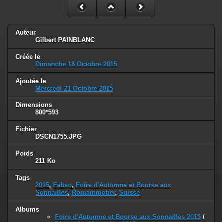
Auteur
Gilbert PAINBLANC
Créée le
Dimanche 18 Octobre 2015
Ajoutée le
Mercredi 21 Octobre 2015
Dimensions
800*593
Fichier
DSCN1755.JPG
Poids
211 Ko
Tags
2015
,
Fabso
,
Foire d'Automne et Bourse aux
Sonnailles
,
Romainmotier
,
Suisse
Albums
Foire d'Automne et Bourse aux Sonnailles 2015
/