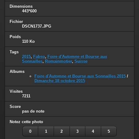
Dimensions
443*600
Fichier
DSCN1737.JPG
Poids
110 Ko
Tags
2015
,
Fabso
,
Foire d'Automne et Bourse aux
Sonnailles
,
Romainmotier
,
Suisse
Albums
Foire d'Automne et Bourse aux Sonnailles 2015
/
Dimanche 18 octobre 2015
Visites
7211
Score
pas de note
Notez cette photo
0
1
2
3
4
5