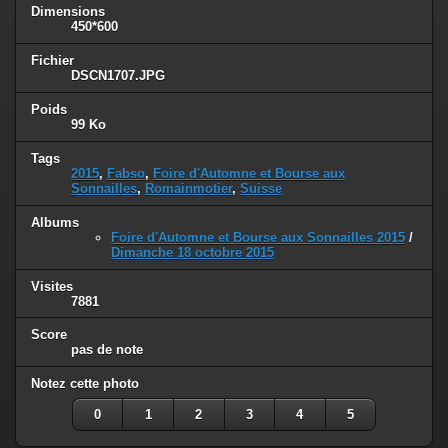
Dimensions
450*600
Fichier
DSCN1707.JPG
Poids
99 Ko
Tags
2015
,
Fabso
,
Foire d'Automne et Bourse aux
Sonnailles
,
Romainmotier
,
Suisse
Albums
Foire d'Automne et Bourse aux Sonnailles 2015
/
Dimanche 18 octobre 2015
Visites
7881
Score
pas de note
Notez cette photo
0
1
2
3
4
5