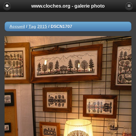
www.cloches.org - galerie photo
Accueil
/
Tag
2015
/
DSCN1707