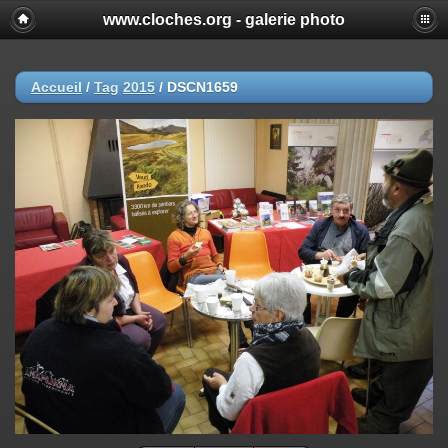
www.cloches.org - galerie photo
Accueil
/
Tag
2015
/
DSCN1659