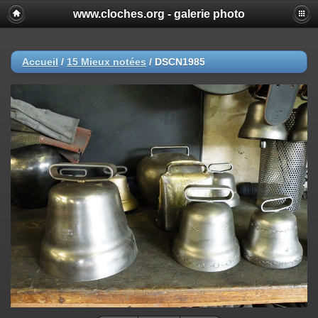
www.cloches.org - galerie photo
Accueil
/
15 Mieux notées
/
DSCN1985