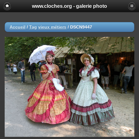
www.cloches.org - galerie photo
Accueil
/
Tag
vieux métiers
/
DSCN9447