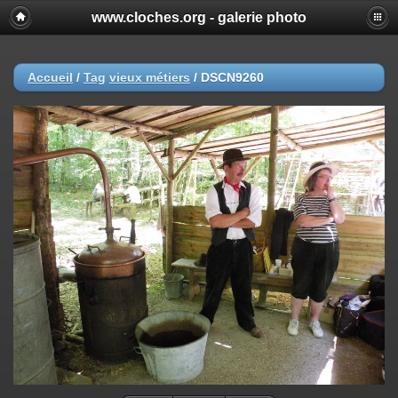
www.cloches.org - galerie photo
Accueil
/
Tag
vieux métiers
/
DSCN9260