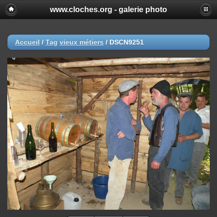
www.cloches.org - galerie photo
Accueil
/
Tag
vieux métiers
/
DSCN9251