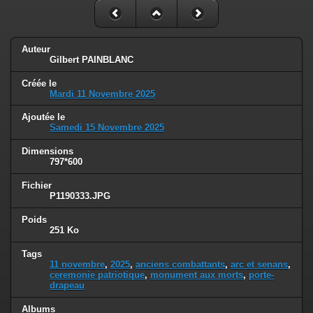
Auteur
Gilbert PAINBLANC
Créée le
Mardi 11 Novembre 2025
Ajoutée le
Samedi 15 Novembre 2025
Dimensions
797*600
Fichier
P1190333.JPG
Poids
251 Ko
Tags
11 novembre
,
2025
,
anciens combattants
,
arc et senans
,
ceremonie patriotique
,
monument aux morts
,
porte-
drapeau
Albums