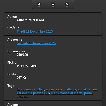
Auteur
Gilbert PAINBLANC
Créée le
Mardi 11 Novembre 2025
Ajoutée le
Samedi 15 Novembre 2025
Dimensions
799*600
Fichier
P1190279.JPG
Poids
267 Ko
Tags
11 novembre
,
2025
,
anciens combattants
,
arc et senans
,
ceremonie patriotique
,
monument aux morts
,
porte-
drapeau
Albums