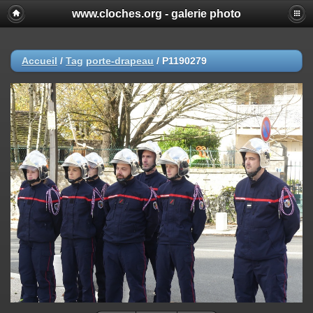
www.cloches.org - galerie photo
Accueil
/
Tag
porte-drapeau
/
P1190279