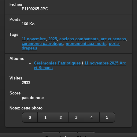
Fichier
P1190265.JPG
Poids
160 Ko
Tags
11 novembre
,
2025
,
anciens combattants
,
arc et senans
,
ceremonie patriotique
,
monument aux morts
,
porte-
drapeau
Albums
Cérémonies Patriotiques
/
11 novembre 2025 Arc
et Senans
Visites
2933
Score
pas de note
Notez cette photo
0
1
2
3
4
5