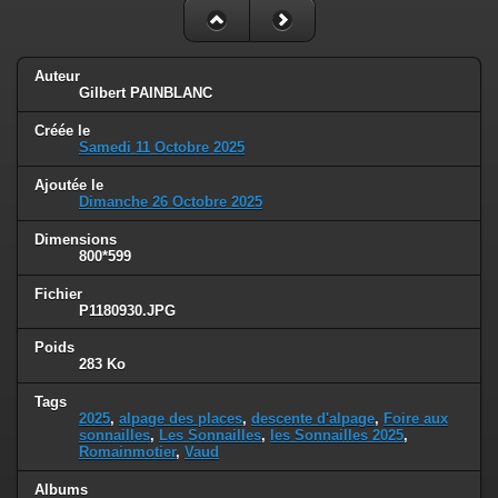
Auteur
Gilbert PAINBLANC
Créée le
Samedi 11 Octobre 2025
Ajoutée le
Dimanche 26 Octobre 2025
Dimensions
800*599
Fichier
P1180930.JPG
Poids
283 Ko
Tags
2025
,
alpage des places
,
descente d'alpage
,
Foire aux
sonnailles
,
Les Sonnailles
,
les Sonnailles 2025
,
Romainmotier
,
Vaud
Albums