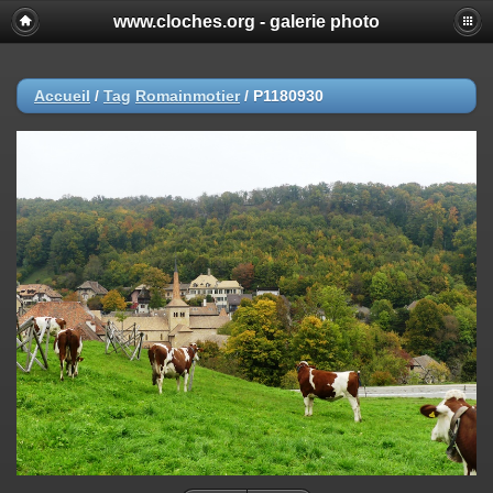
www.cloches.org - galerie photo
Accueil
/
Tag
Romainmotier
/
P1180930