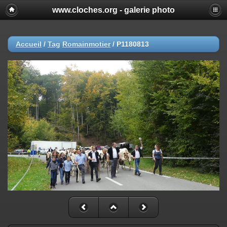
www.cloches.org - galerie photo
Accueil
/
Tag
Romainmotier
/
P1180813