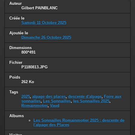
Auteur
Gilbert PAINBLANC
Créée le
Samedi 11 Octobre 2025
Ajoutée le
Dimanche 26 Octobre 2025
Dimensions
800*491
Fichier
P1180813.JPG
Poids
262 Ko
Tags
2025
,
alpage des places
,
descente d'alpage
,
Foire aux
sonnailles
,
Les Sonnailles
,
les Sonnailles 2025
,
Romainmotier
,
Vaud
Albums
Les Sonnailles Romainmotier 2025 : descente de
l'alpage des Places