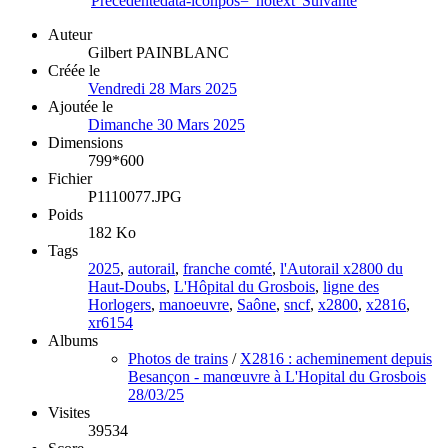
Précédente
data-iconpos="notext"
Suivante
Auteur
Gilbert PAINBLANC
Créée le
Vendredi 28 Mars 2025
Ajoutée le
Dimanche 30 Mars 2025
Dimensions
799*600
Fichier
P1110077.JPG
Poids
182 Ko
Tags
2025
,
autorail
,
franche comté
,
l'Autorail x2800 du
Haut-Doubs
,
L'Hôpital du Grosbois
,
ligne des
Horlogers
,
manoeuvre
,
Saône
,
sncf
,
x2800
,
x2816
,
xr6154
Albums
Photos de trains
/
X2816 : acheminement depuis
Besançon - manœuvre à L'Hopital du Grosbois
28/03/25
Visites
39534