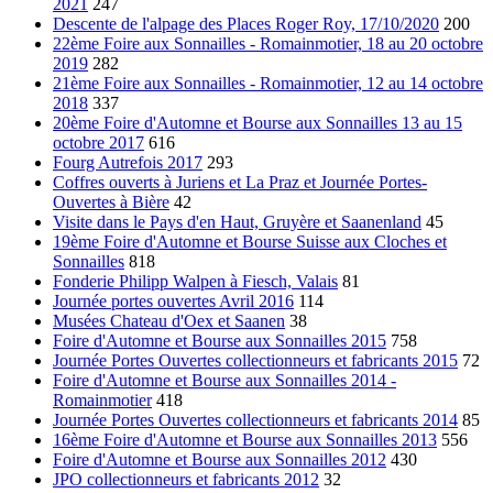
2021
247
Descente de l'alpage des Places Roger Roy, 17/10/2020
200
22ème Foire aux Sonnailles - Romainmotier, 18 au 20 octobre
2019
282
21ème Foire aux Sonnailles - Romainmotier, 12 au 14 octobre
2018
337
20ème Foire d'Automne et Bourse aux Sonnailles 13 au 15
octobre 2017
616
Fourg Autrefois 2017
293
Coffres ouverts à Juriens et La Praz et Journée Portes-
Ouvertes à Bière
42
Visite dans le Pays d'en Haut, Gruyère et Saanenland
45
19ème Foire d'Automne et Bourse Suisse aux Cloches et
Sonnailles
818
Fonderie Philipp Walpen à Fiesch, Valais
81
Journée portes ouvertes Avril 2016
114
Musées Chateau d'Oex et Saanen
38
Foire d'Automne et Bourse aux Sonnailles 2015
758
Journée Portes Ouvertes collectionneurs et fabricants 2015
72
Foire d'Automne et Bourse aux Sonnailles 2014 -
Romainmotier
418
Journée Portes Ouvertes collectionneurs et fabricants 2014
85
16ème Foire d'Automne et Bourse aux Sonnailles 2013
556
Foire d'Automne et Bourse aux Sonnailles 2012
430
JPO collectionneurs et fabricants 2012
32