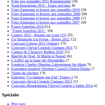
Foire aux sonnailles 2011 Romainmotier
236
Tram'Jurassienne 2011 : Trains spéciaux
49
Foire d'automne et bourse aux sonnailles 2010
218
Foire d'automne et Bourse aux sonnailles 2009
208
Foire d'automne et bourse aux sonnailles 2008
115
Foire d'automne et bourse aux sonnailles 2007
109
Fourg-Autrefois 2014
614
"Fourg Autrefois 2011"
358
Comice 2012 - Rennes sur Loue (25)
291
Un Dimanche à la Ferme - Brères 2012
122
Concours Labour 2011 Quingey
170
Concours Cheval Comtois Cramans 2011
72
Comice de Chenecey Buillon 2010
215
Marché de Noel, St Martin le Noeud
262
L'x2403 sur la ligne des Hirondelles
27
Fonderie Charles Obertino Labergement Ste Marie
76
Exposition fonderie Obertino Conseil Général Doubs
17
Visites de clochers
170
Emission "Ca manque pas d'air" France 3
16
Concours cheval Comtois Cramans 2013
211
Concours départemental Cheval Comtois à Salins 2014
42
Spéciales
Plus vues