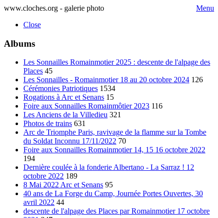
www.cloches.org - galerie photo
Menu
Close
Albums
Les Sonnailles Romainmotier 2025 : descente de l'alpage des
Places
45
Les Sonnailles - Romainmotier 18 au 20 octobre 2024
126
Cérémonies Patriotiques
1534
Rogations à Arc et Senans
15
Foire aux Sonnailles Romainmôtier 2023
116
Les Anciens de la Villedieu
321
Photos de trains
631
Arc de Triomphe Paris, ravivage de la flamme sur la Tombe
du Soldat Inconnu 17/11/2022
70
Foire aux Sonnailles Romainmotier 14, 15 16 octobre 2022
194
Dernière coulée à la fonderie Albertano - La Sarraz ! 12
octobre 2022
189
8 Mai 2022 Arc et Senans
95
40 ans de La Forge du Camp, Journée Portes Ouvertes, 30
avril 2022
44
descente de l'alpage des Places par Romainmotier 17 octobre