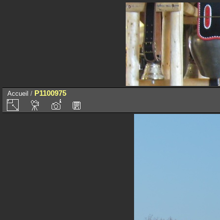
P1100975
Accueil
/