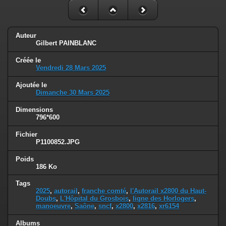
Auteur
Gilbert PAINBLANC
Créée le
Vendredi 28 Mars 2025
Ajoutée le
Dimanche 30 Mars 2025
Dimensions
796*600
Fichier
P1100852.JPG
Poids
186 Ko
Tags
2025
,
autorail
,
franche comté
,
l'Autorail x2800 du Haut-
Doubs
,
L'Hôpital du Grosbois
,
ligne des Horlogers
,
manoeuvre
,
Saône
,
sncf
,
x2800
,
x2816
,
xr6154
Albums