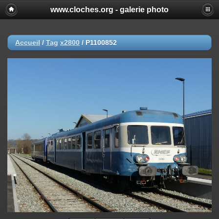
www.cloches.org - galerie photo
Accueil
/
Tag
x2800
/
P1100852