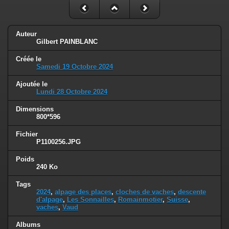
Auteur
Gilbert PAINBLANC
Créée le
Samedi 19 Octobre 2024
Ajoutée le
Lundi 28 Octobre 2024
Dimensions
800*596
Fichier
P1100256.JPG
Poids
240 Ko
Tags
2024
,
alpage des places
,
cloches de vaches
,
descente
d'alpage
,
Les Sonnailles
,
Romainmotier
,
Suisse
,
vaches
,
Vaud
Albums