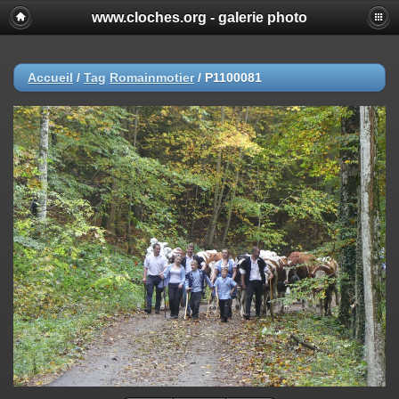
www.cloches.org - galerie photo
Accueil
/
Tag
Romainmotier
/
P1100081