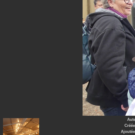
Aut
Créée
Ajoutée