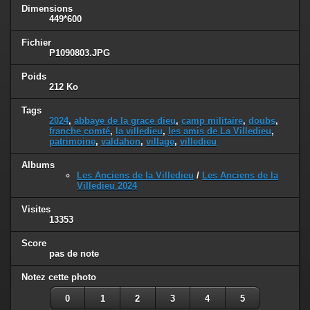
Dimensions
449*600
Fichier
P1090803.JPG
Poids
212 Ko
Tags
2024
,
abbaye de la grace dieu
,
camp militaire
,
doubs
,
franche comté
,
la villedieu
,
les amis de La Villedieu
,
patrimoine
,
valdahon
,
village
,
villedieu
Albums
Les Anciens de la Villedieu
/
Les Anciens de la
Villedieu 2024
Visites
13353
Score
pas de note
Notez cette photo
0
1
2
3
4
5