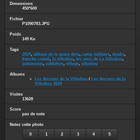
Dimensions
450*600
Fichier
P1090783.JPG
Poids
149 Ko
Tags
2024
,
abbaye de la grace dieu
,
camp militaire
,
doubs
,
franche comté
,
la villedieu
,
les amis de La Villedieu
,
patrimoine
,
valdahon
,
village
,
villedieu
Albums
Les Anciens de la Villedieu
/
Les Anciens de la
Villedieu 2024
Visites
13628
Score
pas de note
Notez cette photo
0
1
2
3
4
5