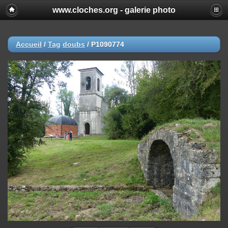
www.cloches.org - galerie photo
Accueil
/
Tag
doubs
/
P1090774