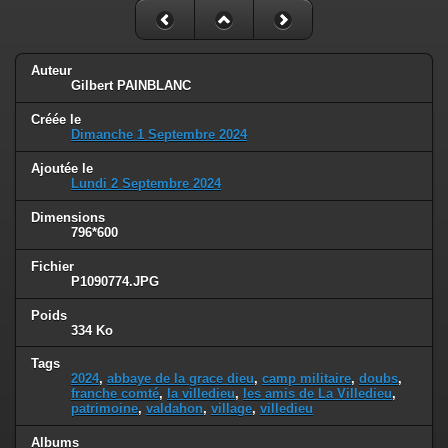
Auteur
Gilbert PAINBLANC
Créée le
Dimanche 1 Septembre 2024
Ajoutée le
Lundi 2 Septembre 2024
Dimensions
796*600
Fichier
P1090774.JPG
Poids
334 Ko
Tags
2024
,
abbaye de la grace dieu
,
camp militaire
,
doubs
,
franche comté
,
la villedieu
,
les amis de La Villedieu
,
patrimoine
,
valdahon
,
village
,
villedieu
Albums