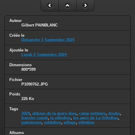
Auteur
Gilbert PAINBLANC
Créée le
Dimanche 1 Septembre 2024
Ajoutée le
Lundi 2 Septembre 2024
Dimensions
800*599
Fichier
P1090762.JPG
Poids
226 Ko
Tags
2024
,
abbaye de la grace dieu
,
camp militaire
,
doubs
,
franche comté
,
la villedieu
,
les amis de La Villedieu
,
patrimoine
,
valdahon
,
village
,
villedieu
Albums