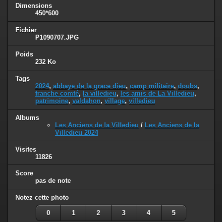
Dimensions
450*600
Fichier
P1090707.JPG
Poids
232 Ko
Tags
2024
,
abbaye de la grace dieu
,
camp militaire
,
doubs
,
franche comté
,
la villedieu
,
les amis de La Villedieu
,
patrimoine
,
valdahon
,
village
,
villedieu
Albums
Les Anciens de la Villedieu
/
Les Anciens de la
Villedieu 2024
Visites
11826
Score
pas de note
Notez cette photo
0
1
2
3
4
5