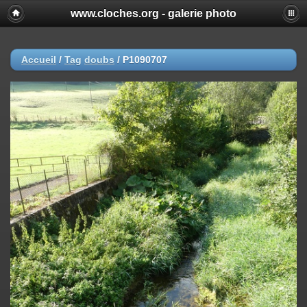
www.cloches.org - galerie photo
Accueil
/
Tag
doubs
/
P1090707