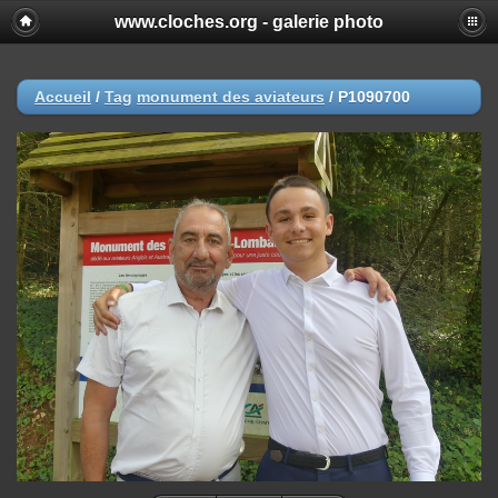
www.cloches.org - galerie photo
Accueil
/
Tag
monument des aviateurs
/
P1090700