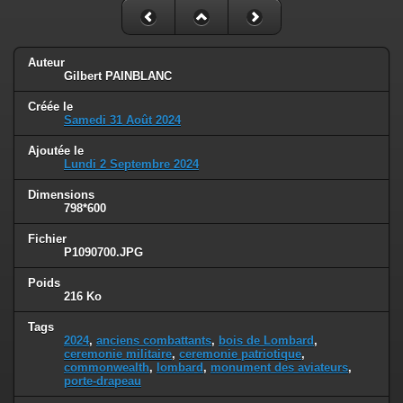
Auteur
Gilbert PAINBLANC
Créée le
Samedi 31 Août 2024
Ajoutée le
Lundi 2 Septembre 2024
Dimensions
798*600
Fichier
P1090700.JPG
Poids
216 Ko
Tags
2024
,
anciens combattants
,
bois de Lombard
,
ceremonie militaire
,
ceremonie patriotique
,
commonwealth
,
lombard
,
monument des aviateurs
,
porte-drapeau