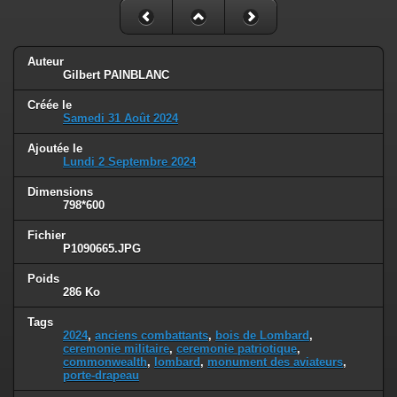
Auteur
Gilbert PAINBLANC
Créée le
Samedi 31 Août 2024
Ajoutée le
Lundi 2 Septembre 2024
Dimensions
798*600
Fichier
P1090665.JPG
Poids
286 Ko
Tags
2024
,
anciens combattants
,
bois de Lombard
,
ceremonie militaire
,
ceremonie patriotique
,
commonwealth
,
lombard
,
monument des aviateurs
,
porte-drapeau