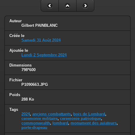
Auteur
Gilbert PAINBLANC
Créée le
Samedi 31 Août 2024
Ajoutée le
Lundi 2 Septembre 2024
Dimensions
798*600
Fichier
P1090663.JPG
Poids
288 Ko
Tags
2024
,
anciens combattants
,
bois de Lombard
,
ceremonie militaire
,
ceremonie patriotique
,
commonwealth
,
lombard
,
monument des aviateurs
,
porte-drapeau