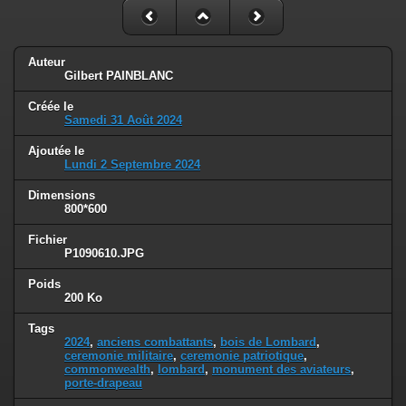
Auteur
Gilbert PAINBLANC
Créée le
Samedi 31 Août 2024
Ajoutée le
Lundi 2 Septembre 2024
Dimensions
800*600
Fichier
P1090610.JPG
Poids
200 Ko
Tags
2024
,
anciens combattants
,
bois de Lombard
,
ceremonie militaire
,
ceremonie patriotique
,
commonwealth
,
lombard
,
monument des aviateurs
,
porte-drapeau