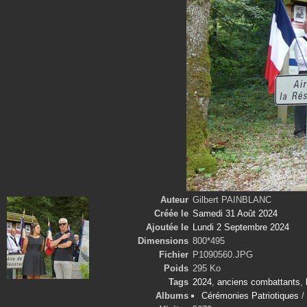
Auteur
Gilbert PAINBLANC
Créée le
Samedi 31 Août 2024
Ajoutée le
Lundi 2 Septembre 2024
Dimensions
800*495
Fichier
P1090560.JPG
Poids
295 Ko
Tags
2024
,
anciens combattants
,
Albums
Cérémonies Patriotiques
/