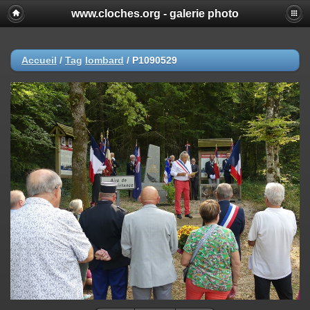
www.cloches.org - galerie photo
Accueil
/
Tag
lombard
/
P1090529