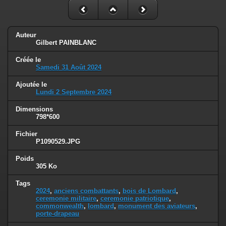
Auteur
Gilbert PAINBLANC
Créée le
Samedi 31 Août 2024
Ajoutée le
Lundi 2 Septembre 2024
Dimensions
798*600
Fichier
P1090529.JPG
Poids
305 Ko
Tags
2024
,
anciens combattants
,
bois de Lombard
,
ceremonie militaire
,
ceremonie patriotique
,
commonwealth
,
lombard
,
monument des aviateurs
,
porte-drapeau