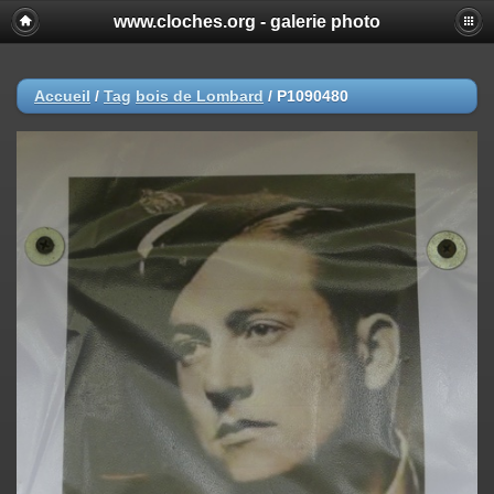
www.cloches.org - galerie photo
Accueil
/
Tag
bois de Lombard
/
P1090480