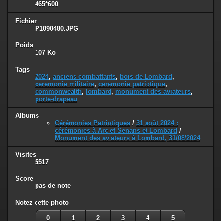
465*600
Fichier
P1090480.JPG
Poids
107 Ko
Tags
2024
,
anciens combattants
,
bois de Lombard
,
ceremonie militaire
,
ceremonie patriotique
,
commonwealth
,
lombard
,
monument des aviateurs
,
porte-drapeau
Albums
Cérémonies Patriotiques
/
31 août 2024 :
cérémonies à Arc et Senans et Lombard
/
Monument des aviateurs à Lombard, 31/08/2024
Visites
5517
Score
pas de note
Notez cette photo
0
1
2
3
4
5