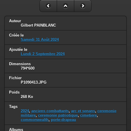
Auteur
Gilbert PAINBLANC
Créée le
Samedi 31 Août 2024
Ajoutée le
Lundi 2 Septembre 2024
Dimensions
794*600
Fichier
P1090413.JPG
Poids
268 Ko
Tags
2024
,
anciens combattants
,
arc et senans
,
ceremonie
militaire
,
ceremonie patriotique
,
cimetiere
,
commonwealth
,
porte-drapeau
Albums