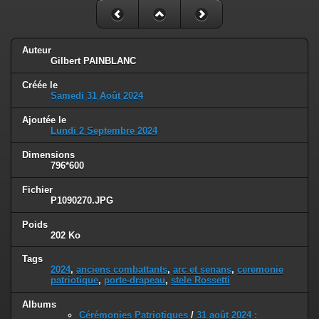
Auteur
Gilbert PAINBLANC
Créée le
Samedi 31 Août 2024
Ajoutée le
Lundi 2 Septembre 2024
Dimensions
796*600
Fichier
P1090270.JPG
Poids
202 Ko
Tags
2024
,
anciens combattants
,
arc et senans
,
ceremonie
patriotique
,
porte-drapeau
,
stele Rossetti
Albums
Cérémonies Patriotiques
/
31 août 2024 :