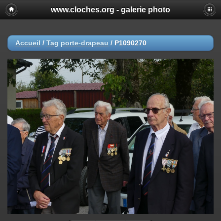
www.cloches.org - galerie photo
Accueil
/
Tag
porte-drapeau
/
P1090270