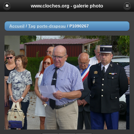
www.cloches.org - galerie photo
Accueil
/
Tag
porte-drapeau
/
P1090267