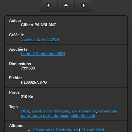
Auteur
Gilbert PAINBLANC
Créée le
Samedi 31 Août 2024
Ajoutée le
Lundi 2 Septembre 2024
Dimensions
799*600
Fichier
P1090267.JPG
Poids
210 Ko
Tags
2024
,
anciens combattants
,
arc et senans
,
ceremonie
patriotique
,
porte-drapeau
,
stele Rossetti
Albums
Cérémonies Patriotiques
/
31 août 2024 :