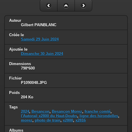
Auteur
Gilbert PAINBLANC
Créée le
Samedi 29 Juin 2024
Ajoutée le
Dimanche 30 Juin 2024
Dimensions
798*600
Fichier
P1090048.JPG
Poids
204 Ko
Tags
2024
,
Besançon
,
Besançon Morez
,
franche comté
,
l'Autorail x2800 du Haut-Doubs
,
ligne des hirondelles
,
morez
,
photo de train
,
x2800
,
x2816
Albums