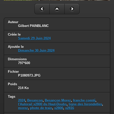
Auteur
Gilbert PAINBLANC
Créée le
Samedi 29 Juin 2024
Ajoutée le
Dimanche 30 Juin 2024
Dimensions
797*600
Fichier
P1080973.JPG
Poids
214 Ko
Tags
2024
,
Besançon
,
Besançon Morez
,
franche comté
,
l'Autorail x2800 du Haut-Doubs
,
ligne des hirondelles
,
morez
,
photo de train
,
x2800
,
x2816